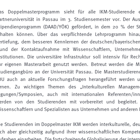
as Doppelmasterprogramm sieht für alle IKM-Studierende e
artneruniversität in Passau im 3. Studiensemester vor. Der Aus
tipendienprogramm (DAAD/YÖK) gefördert, in dem 20 % der Stu
rhalten können. Über das verpflichtende Lehrprogramm hinau
ertiefung, dem besseren Kennlernen der deutschen/bayerischen
nd der Kontaktaufnahme mit Wissenschaftlern, Unternehm
nstitutionen. Die universitäre Infrastruktur soll intensiv für Re
ur eigenen Masterarbeit genutzt werden. Betreut werden die M
tudiengangbüro an der Universität Passau. Die Masterstudiere
DU auch an aktuelle Forschungsfragen herangeführt werden 
ernen. Zu wichtigen Themen des „Interkulturellen Manage
agungen/Symposien, auch mit internationalen Referenten/inn
erden von den Studierenden mit vorbereitet und begleitet. 
issenschaftlern und Spezialisten aus Unternehmen und anderen 
ie Studierenden im Doppelmaster IKM werden interkulturelle, de
ich aber gleichzeitig aufgrund ihrer wissenschaftlichen Kompet
ufgaben einarbeiten. Die fortschreitende Globalisierung der inter