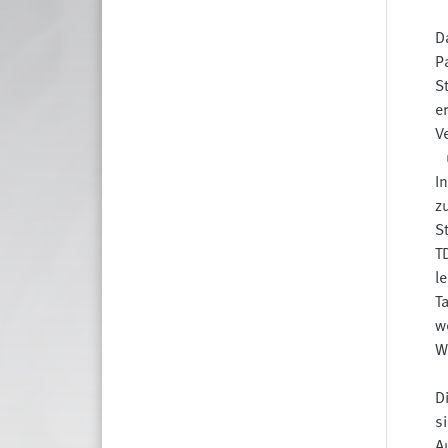
D
P
S
e
V
u
I
z
S
T
l
T
w
W
D
s
A