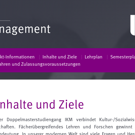
Management
kt-Informationen
Inhalte und Ziele
Lehrplan
Semesterpl
ahren und Zulassungsvoraussetzungen
Inhalte und Ziele
er Doppelmasterstudiengang IKM verbindet Kultur-/Sozialwi
chaften. Fächerübergreifendes Lehren und Forschen gewinnt
edeutung. In unserer modernen Welt sind viele Fragen und He