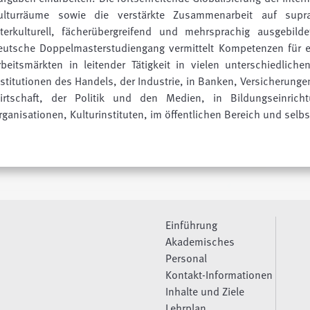
ulturräume sowie die verstärkte Zusammenarbeit auf supr
nterkulturell, fächerübergreifend und mehrsprachig ausgebild
eutsche Doppelmasterstudiengang vermittelt Kompeten­zen für ei
rbeitsmärkten in leitender Tätigkeit in vielen unterschiedlic
nstitutionen des Handels, der Industrie, in Banken, Versicherung
irt­schaft, der Politik und den Medien, in Bildungseinric
rganisationen, Kulturinstituten, im öffentli­chen Bereich und selb
Einführung
Akademisches
Personal
Kontakt-Informationen
Inhalte und Ziele
Lehrplan