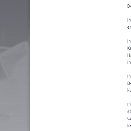
D
I
e
I
K
H
i
I
B
k
I
s
C
E