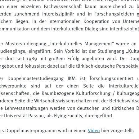
on einer einzelnen Fachwissenschaft kaum ausreichend zu b
erden zunehmend interdisziplinär und in Forschungsfeldern
ächern liegen. In der internationalen Kooperation von Untern
ommunikation und dem interkulturellen Dialog sind interdiszipl
er Masterstudiengang „Interkulturelles Management“ wurde an d
tudiengänge, eingeführt. Sein Vorbild ist der Studiengang „Kultu
er dort seit 1989 mit großem Erfolg angeboten wird. Der Dop
ngebot und fokussiert dabei auf die türkisch-deutsche Perspektiv
er Doppelmasterstudiengang IKM ist forschungsorientiert un
chwerpunkte sind auf der einen Seite die Interkulturel
issenschaften, die Raumbezogene Kulturforschung / Kulturgeog
nderen Seite die Wirtschaftswissenschaften mit der Betriebswirtsc
ie Lehrveranstaltungen werden von deutschen und türkischen 
er Universität Passau, als Flying Faculty, durchgeführt.
as Doppelmasterprogramm wird in einem
Video
hier vorgestellt.