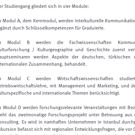
er Studiengang glie­dert sich in vier Module:
m Modul A, dem Kernmodul, werden Interkulturelle Kommunikation
rgänzt durch Schlüsselkompetenzen für Graduierte.
m Modul B werden die Fachwissenschaften Kommunika
ulturforschung / Kulturgeographie und Geschichte zuerst ver
auptseminaren werden Aspekte der deutschen, türkischen u
nternationalen Zusammenhang, behandelt.
m Modul C werden Wirtschaftswissenschaften studiert
etriebswirtschaftslehre, mit Management und Marketing, und de
ulturspezifische und internationale Themen berücksichtigt.
m Modul D werden forschungsrelevante Veranstaltungen mit Bezu
teht das zweimonatige Forschungsprojekt unter Betreuung aus 
onsulting. Es wird in namhaften Unternehmen in Istanbul durchg
xkursion befasst sich mit regionalen Entwicklungsfragen, die vor 