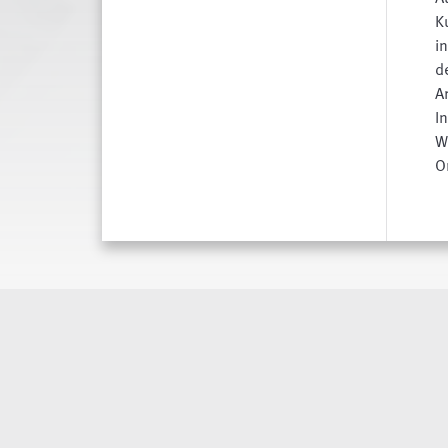
K
i
d
A
I
W
O