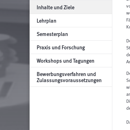
v
Inhalte und Ziele
w
F
Lehrplan
K
Semesterplan
D
Praxis und Forschung
S
d
Workshops und Tagungen
A
D
Bewerbungsverfahren und
Zulassungsvoraussetzungen
S
w
a
D
d
D